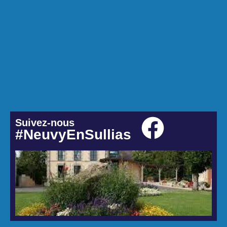
Suivez-nous
#NeuvyEnSullias