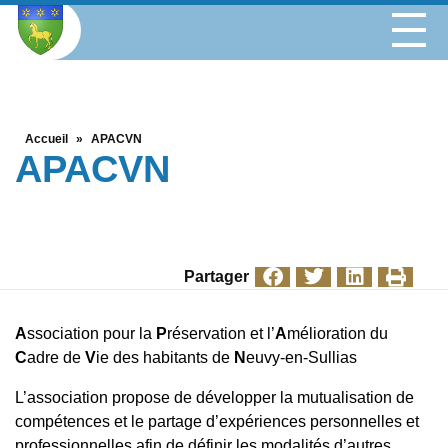
Accueil
»
APACVN
APACVN
Partager
A
ssociation pour la
P
réservation et l’
A
mélioration du
C
adre de
V
ie des habitants de
N
euvy-en-Sullias
L’association propose de développer la mutualisation de
compétences et le partage d’expériences personnelles et
professionnelles afin de définir les modalités d’autres