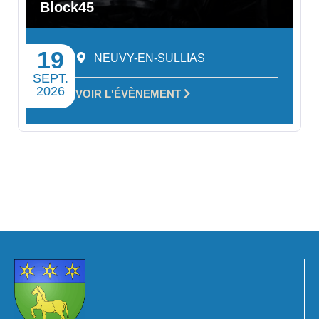
Block45
19
NEUVY-EN-SULLIAS
SEPT.
2026
VOIR L'ÉVÈNEMENT