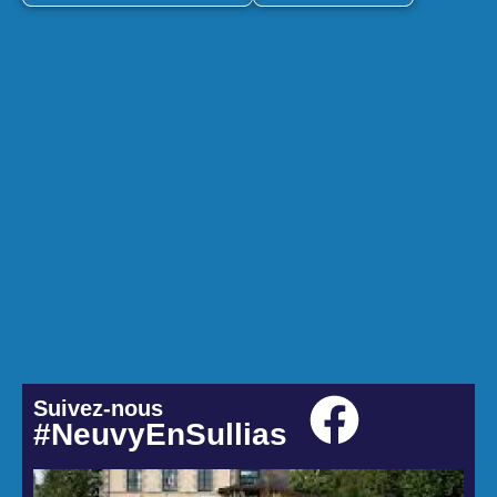
Suivez-nous
#NeuvyEnSullias