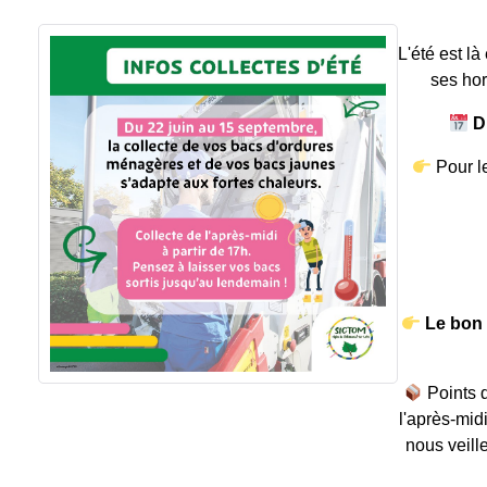
L'été est l
ses hor
Du
Pour l
Le bon 
Points d
l'après-mid
nous veille