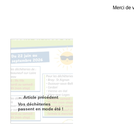
Merci de 
Article précédent
Vos déchèteries
passent en mode été !